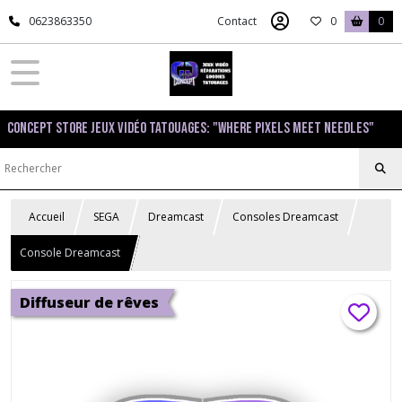
0623863350
Contact
0
0
Concept Store Jeux Vidéo Tatouages: "Where pixels meet needles"
Accueil
SEGA
Dreamcast
Consoles Dreamcast
Console Dreamcast
Diffuseur de rêves