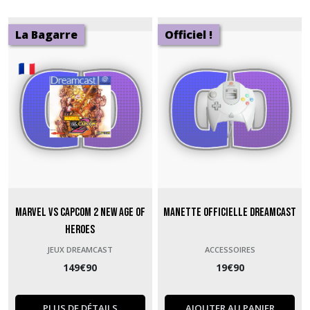
La Bagarre
Officiel !
Marvel vs Capcom 2 New Age of
Manette officielle Dreamcast
Heroes
JEUX DREAMCAST
ACCESSOIRES
149
€
90
19
€
90
PLUS DE DÉTAILS
AJOUTER AU PANIER