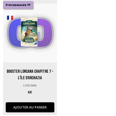
Précommande !!!!
Pokémon
(18)
Lorcana
(1)
Yu
Gi
Oh
(3)
Booster Lorcana Chapitre 7 -
L'Île d'Archazia
Magic
The
LORCANA
Gathering
6
€
(6)
AJOUTER AU PANIER
Gundam
(1)