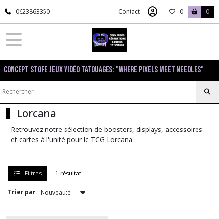
Fermer
0623863350
Contact
0
0
FILTRES
Tous
Concept Store Jeux Vidéo Tatouages: "Where pixels meet needles"
les
produits
Jeux
de
société
Lorcana
&
TCG
Retrouvez notre sélection de boosters, displays, accessoires
et cartes à l'unité pour le TCG Lorcana
Jeux
de
plateau
Filtres
1 résultat
et
de
Trier par
rôles
(8)