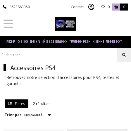
Fermer
0623863350
Contact
0
0
FILTRES
Tous
Concept Store Jeux Vidéo Tatouages: "Where pixels meet needles"
les
produits
Sony
PS4
Accessoires PS4
Retrouvez notre sélection d'accessoires pour PS4, testés et
Consoles
garantis
PS4
(3)
Filtres
2 résultats
Accessoires
PS4
Trier par
(2)