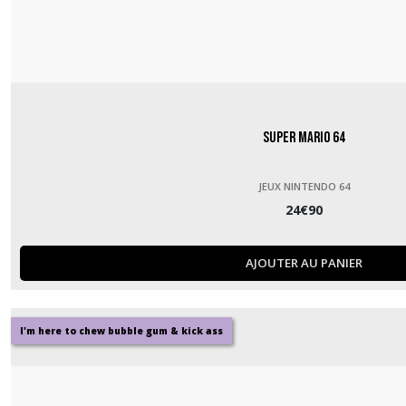
Super Mario 64
JEUX NINTENDO 64
24
€
90
AJOUTER AU PANIER
I'm here to chew bubble gum & kick ass