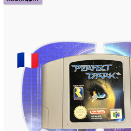
(2)
Jeux
Nintendo
64
(8)
Afficher
les
résultats