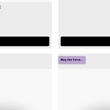
e
May the force...