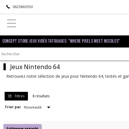
Fermer
0623863350
FILTRES
Tous
Concept Store Jeux Vidéo Tatouages: "Where pixels meet needles"
les
produits
Nintendo
Nintendo
Jeux Nintendo 64
64
Retrouvez notre sélection de jeux pour Nintendo 64, testés et gar
Consoles
Nintendo
64
Filtres
8 résultats
(1)
Trier par
Accessoires
Nintendo
64
Goldeneye upgradé