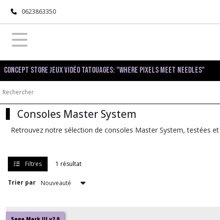
Fermer
0623863350
FILTRES
Tous
Concept Store Jeux Vidéo Tatouages: "Where pixels meet needles"
les
produits
SEGA
Master
Consoles Master System
System
Retrouvez notre sélection de consoles Master System, testées et
Consoles
Master
System
Filtres
1 résultat
(1)
Trier par
Jeux
Master
System
Sega Mark III v2.0