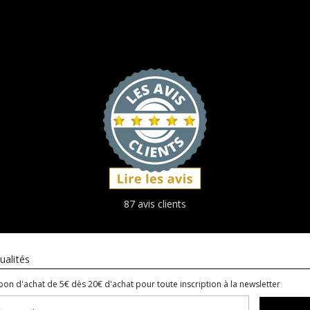
87 avis clients
ualités
bon d'achat de 5€ dès 20€ d'achat pour toute inscription à la newsletter