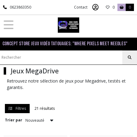
Fermer
0623863350
Contact
0
0
FILTRES
Tous
Concept Store Jeux Vidéo Tatouages: "Where pixels meet needles"
les
produits
SEGA
MegaDrive
Jeux MegaDrive
Retrouvez notre sélection de jeux pour Megadrive, testés et
Consoles
garantis.
Megadrive
(2)
Filtres
21 résultats
Accessoires
(1)
Trier par
Jeux