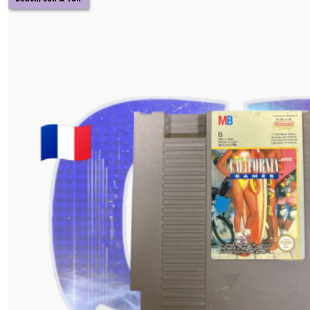
Jeux
NES
(21)
Afficher
les
résultats