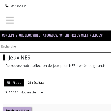
Fermer
0623863350
FILTRES
Tous
Concept Store Jeux Vidéo Tatouages: "Where pixels meet needles"
les
produits
Nintendo
NES
Jeux NES
Retrouvez notre sélection de jeux pour NES, testés et garantis.
Consoles
NES
(1)
Filtres
21 résultats
Accessoires
Trier par
NES
(4)
Beach, sun & fun