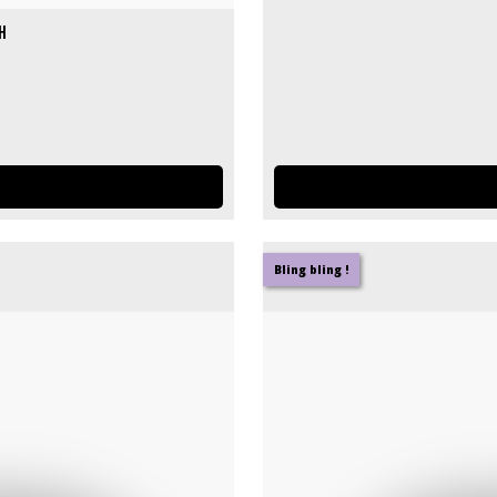
h
Bling bling !