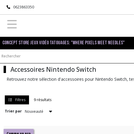
Fermer
0623863350
FILTRES
Tous
Concept Store Jeux Vidéo Tatouages: "Where pixels meet needles"
les
produits
Nintendo
Switch
Accessoires Nintendo Switch
Retrouvez notre sélection d'accessoires pour Nintendo Switch, tes
Consoles
Nintendo
Switch
(1)
Filtres
9 résultats
Trier par
Accessoires
Nintendo
Switch
(9)
Comme un pro