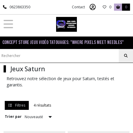
Fermer
0623863350
Contact
0
0
FILTRES
Tous
Concept Store Jeux Vidéo Tatouages: "Where pixels meet needles"
les
produits
SEGA
Saturn
Jeux Saturn
Retrouvez notre sélection de jeux pour Saturn, testés et
Consoles
garantis.
Saturn
(1)
Filtres
4 résultats
Jeux
Saturn
Trier par
(4)