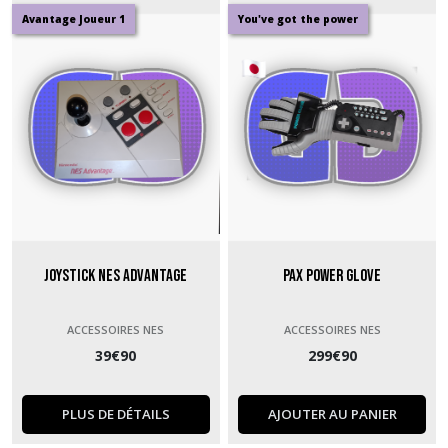
Jeux
Avantage Joueur 1
You've got the power
NES
(21)
Afficher
les
résultats
Joystick NES Advantage
Pax Power Glove
ACCESSOIRES NES
ACCESSOIRES NES
39
€
90
299
€
90
PLUS DE DÉTAILS
AJOUTER AU PANIER