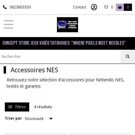
Fermer
0623863350
Contact
0
0
FILTRES
Tous
Concept Store Jeux Vidéo Tatouages: "Where pixels meet needles"
les
produits
Nintendo
NES
Accessoires NES
Retrouvez notre sélection d'accessoires pour Nintendo NES,
Consoles
testés et garantis
NES
(1)
Filtres
4 résultats
Accessoires
NES
Trier par
(4)