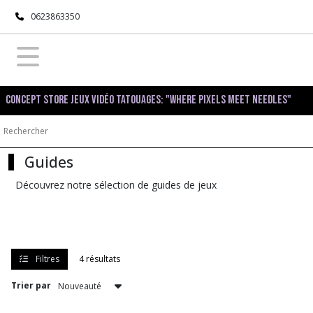
Fermer
0623863350
FILTRES
Tous
Concept Store Jeux Vidéo Tatouages: "Where pixels meet needles"
les
produits
Librairie
Guides
Livres
Découvrez notre sélection de guides de jeux
(1)
Guides
(4)
Filtres
4 résultats
Notices
Trier par
(1)