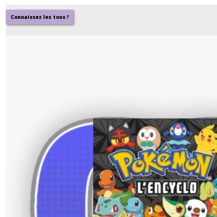
Mangas
Connaissez les tous !
(1)
Afficher
les
résultats