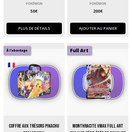
POKÉMON
POKÉMON
50
€
200
€
PLUS DE DÉTAILS
AJOUTER AU PANIER
Full Art
À l'abordage
Coffre aux Trésors Pikachu
Monthracite Vmax Full Art