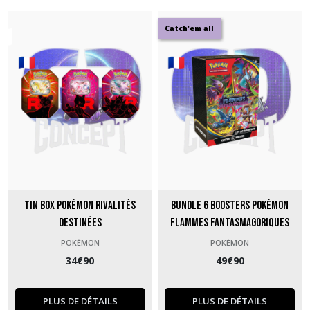
Catch'em all
One
Piece
(2)
Afficher
les
résultats
Tin Box Pokémon Rivalités
Bundle 6 Boosters Pokémon
Destinées
Flammes Fantasmagoriques
POKÉMON
POKÉMON
34
€
90
49
€
90
PLUS DE DÉTAILS
PLUS DE DÉTAILS