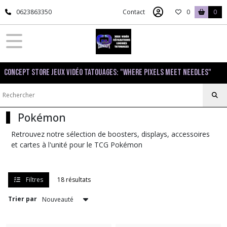
Fermer
0623863350
Contact
0
0
FILTRES
Tous
Concept Store Jeux Vidéo Tatouages: "Where pixels meet needles"
les
produits
Jeux
de
société
Pokémon
&
TCG
Retrouvez notre sélection de boosters, displays, accessoires
et cartes à l'unité pour le TCG Pokémon
Jeux
de
plateau
Filtres
18 résultats
et
de
Trier par
rôles
(8)