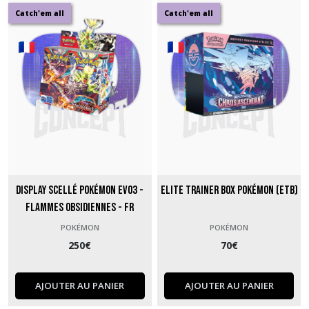
Catch'em all
Catch'em all
Pokémon
(18)
Lorcana
(1)
Yu
Gi
Oh
(3)
Display Scellé Pokémon EV03 -
Elite Trainer Box Pokémon (ETB)
Flammes Obsidiennes - FR
Magic
The
POKÉMON
POKÉMON
Gathering
250
€
70
€
(6)
AJOUTER AU PANIER
AJOUTER AU PANIER
Gundam
(1)