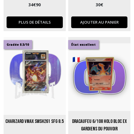
34
€
90
30
€
PLUS DE DÉTAILS
AJOUTER AU PANIER
Gradée 8.5/10
État excellent
Charizard VMax SWSH261 SFG 8.5
Dracaufeu 6/108 Holo Bloc Ex
Gardiens du Pouvoir