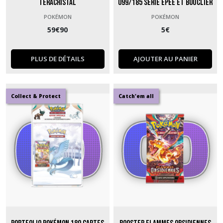
Teracristal
099/185 Série Épée et Bouclier
Voltage Éclatant
POKÉMON
POKÉMON
59
€
90
5
€
PLUS DE DÉTAILS
AJOUTER AU PANIER
Collect & Protect
Catch'em all