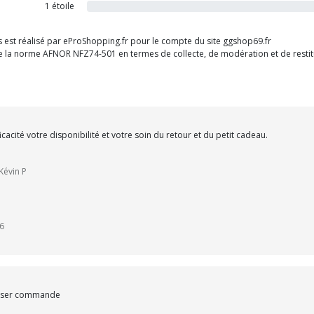
1 étoile
ts est réalisé par eProShopping.fr pour le compte du site ggshop69.fr
 de la norme AFNOR NFZ74-501 en termes de collecte, de modération et de restitu
acité votre disponibilité et votre soin du retour et du petit cadeau.
Kévin P
26
passer commande