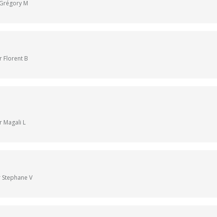
r Grégory M
r Florent B
r Magali L
r Stephane V