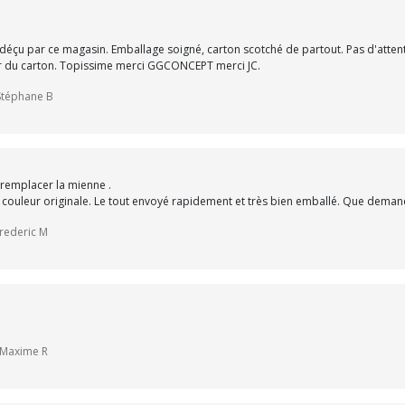
éçu par ce magasin. Emballage soigné, carton scotché de partout. Pas d'attent
ieur du carton. Topissime merci GGCONCEPT merci JC.
 Stéphane B
 remplacer la mienne .
e couleur originale. Le tout envoyé rapidement et très bien emballé. Que deman
frederic M
r Maxime R