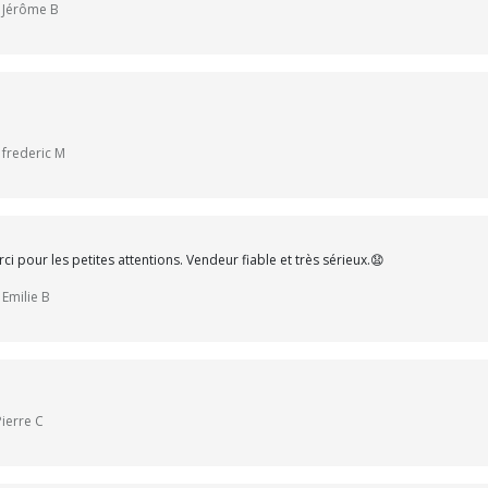
r Jérôme B
 frederic M
ci pour les petites attentions. Vendeur fiable et très sérieux.😧
 Emilie B
Pierre C