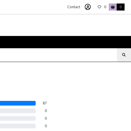
Contact
0
0
87
0
0
0