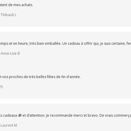
ontent de mes achats.
 Thibault L
s et en heure, très bien emballée. Un cadeau à offrir qui, je suis certaine, fe
r Anne-Lise B
 vos proches de très belles fêtes de fin d'année.
25
ts cadeaux 🎁 et d’attention. Je recommande merci et bravo. De vrais commerça
r Laurent M