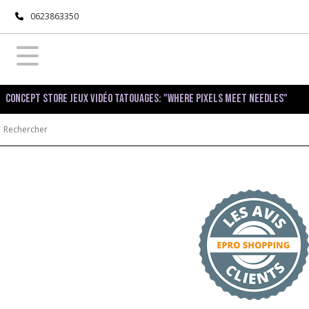
0623863350
Concept Store Jeux Vidéo Tatouages: "Where pixels meet needles"