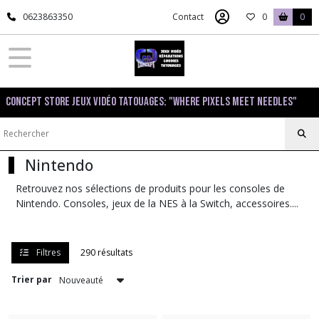
Fermer
0623863350
Contact
0
0
FILTRES
Tous
Concept Store Jeux Vidéo Tatouages: "Where pixels meet needles"
les
produits
Nintendo
Nintendo
NES
(26)
Retrouvez nos sélections de produits pour les consoles de
Nintendo. Consoles, jeux de la NES à la Switch, accessoires....
GameBoy
(28)
SNES
Filtres
290 résultats
(40)
Trier par
Nintendo
64
(11)