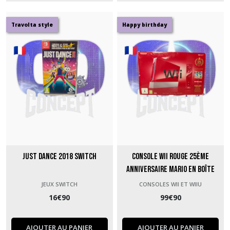
Travolta style
Happy birthday
Just Dance 2018 Switch
Console Wii Rouge 25ème
anniversaire Mario en boîte
JEUX SWITCH
CONSOLES WII ET WIIU
16
€
90
99
€
90
AJOUTER AU PANIER
AJOUTER AU PANIER