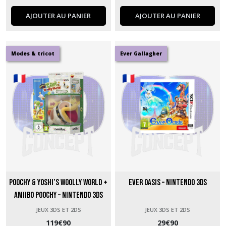
AJOUTER AU PANIER
AJOUTER AU PANIER
Modes & tricot
Ever Gallagher
Poochy & Yoshi’s Woolly World +
Ever Oasis – Nintendo 3DS
Amiibo Poochy – Nintendo 3DS
sous blister
JEUX 3DS ET 2DS
JEUX 3DS ET 2DS
119
€
90
29
€
90