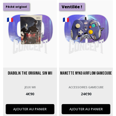
Ventilée !
Pêché originel
Diabolik The Original Sin Wii
Manette Nyko AirFlow GameCube
JEUX WII
ACCESSOIRES GAMECUBE
4
€
90
24
€
90
AJOUTER AU PANIER
AJOUTER AU PANIER