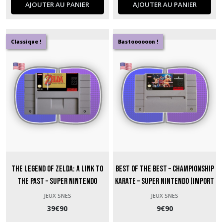
AJOUTER AU PANIER
AJOUTER AU PANIER
Classique !
Bastoooooon !
The Legend of Zelda: A Link to
Best of the Best – Championship
the Past – Super Nintendo
Karate – Super Nintendo (Import
(Import US)
US)
JEUX SNES
JEUX SNES
39
€
90
9
€
90