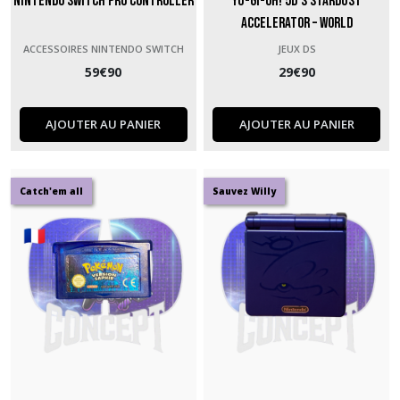
Nintendo Switch Pro Controller
Yu-Gi-Oh! 5D’s Stardust
Accelerator – World
Championship 2009 – Nintendo DS
ACCESSOIRES NINTENDO SWITCH
JEUX DS
59
€
90
29
€
90
AJOUTER AU PANIER
AJOUTER AU PANIER
Catch'em all
Sauvez Willy