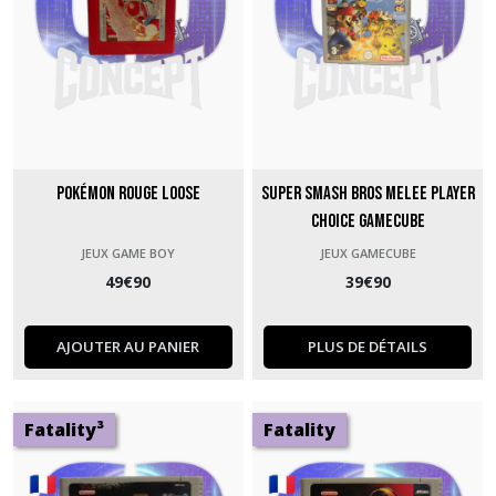
Pokémon Rouge Loose
Super Smash Bros Melee Player
Choice GameCube
JEUX GAME BOY
JEUX GAMECUBE
49
€
90
39
€
90
AJOUTER AU PANIER
PLUS DE DÉTAILS
Fatality³
Fatality