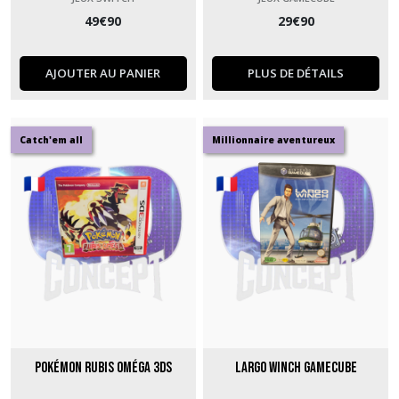
49
€
90
29
€
90
AJOUTER AU PANIER
PLUS DE DÉTAILS
Catch'em all
Millionnaire aventureux
Pokémon rubis Oméga 3DS
Largo Winch GameCube