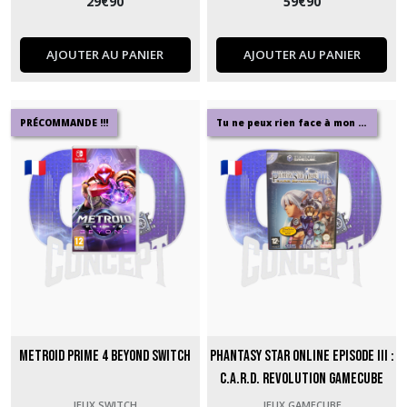
29
€
90
59
€
90
AJOUTER AU PANIER
AJOUTER AU PANIER
PRÉCOMMANDE !!!
Tu ne peux rien face à mon deck
Metroid Prime 4 Beyond Switch
Phantasy Star Online Episode III :
C.A.R.D. Revolution GameCube
JEUX SWITCH
JEUX GAMECUBE