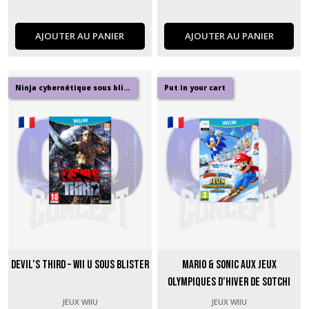
AJOUTER AU PANIER
AJOUTER AU PANIER
Ninja cybernétique sous blister
Put in your cart
Devil’s Third – Wii U sous blister
Mario & Sonic aux Jeux
Olympiques d’Hiver de Sotchi
2014 – Wii U
JEUX WIIU
JEUX WIIU