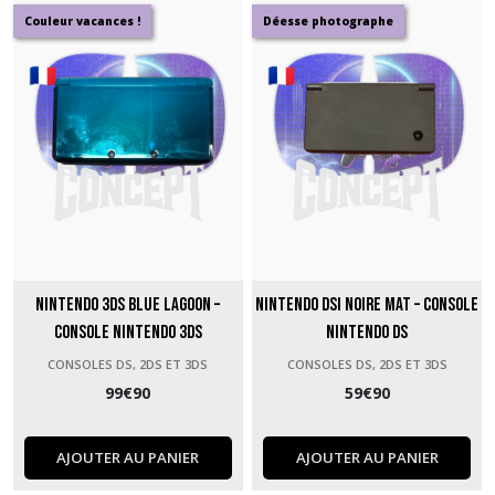
Couleur vacances !
Déesse photographe
GameCube
(51)
DS
et
3DS
(61)
Wii
et
WiiU
(24)
Nintendo 3DS Blue Lagoon –
Nintendo DSi Noire Mat – Console
Switch
Console Nintendo 3DS
Nintendo DS
(47)
CONSOLES DS, 2DS ET 3DS
CONSOLES DS, 2DS ET 3DS
Game
99
€
90
59
€
90
&
Watch
(2)
AJOUTER AU PANIER
AJOUTER AU PANIER