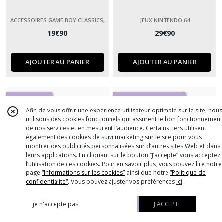
ACCESSOIRES GAME BOY CLASSICS,
JEUX NINTENDO 64
COLOR ET ADVANCE
19
€
90
29
€
90
AJOUTER AU PANIER
AJOUTER AU PANIER
Wii et survie
Les chroniques du mal
Afin de vous offrir une expérience utilisateur optimale sur le site, nous
utilisons des cookies fonctionnels qui assurent le bon fonctionnement
de nos services et en mesurent l’audience. Certains tiers utilisent
également des cookies de suivi marketing sur le site pour vous
montrer des publicités personnalisées sur d’autres sites Web et dans
leurs applications. En cliquant sur le bouton “J’accepte” vous acceptez
l’utilisation de ces cookies. Pour en savoir plus, vous pouvez lire notre
page
“Informations sur les cookies”
ainsi que notre
“Politique de
confidentialité“
. Vous pouvez ajuster vos préférences
ici
.
je n'accepte pas
J'ACCEPTE