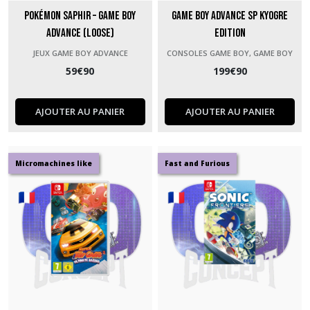
Pokémon Saphir – Game Boy
Game Boy Advance SP Kyogre
Advance (Loose)
Edition
JEUX GAME BOY ADVANCE
CONSOLES GAME BOY, GAME BOY
COLOR ET GAME BOY ADVANCE
59
€
90
199
€
90
AJOUTER AU PANIER
AJOUTER AU PANIER
Micromachines like
Fast and Furious