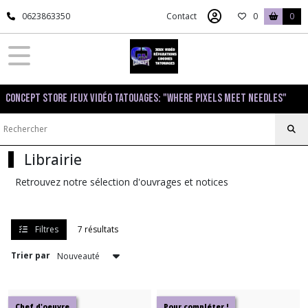
Fermer
0623863350
Contact
0
0
FILTRES
Tous
Concept Store Jeux Vidéo Tatouages: "Where pixels meet needles"
les
produits
Librairie
Librairie
Livres
Retrouvez notre sélection d'ouvrages et notices
(1)
Guides
Filtres
7 résultats
(4)
Trier par
Notices
(1)
Chef d'oeuvre
Pour compléter !