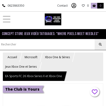
0623863350
Contact
0
0
Concept Store Jeux Vidéo Tatouages: "Where pixels meet needles"
Accueil
Microsoft
Xbox One & Séries
Jeux Xbox One et Series
EA Sports FC 26 Xbox Series X et Xbox One
The Club is Yours