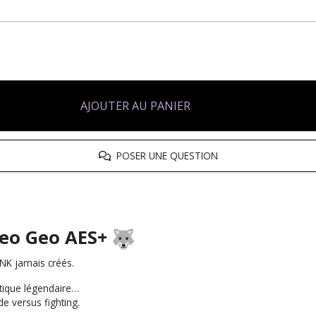
AJOUTER AU PANIER
POSER UNE QUESTION
eo Geo AES+
NK jamais créés.
stique légendaire…
de versus fighting.