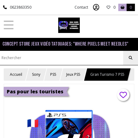
0623863350
Contact
0
0
Concept Store Jeux Vidéo Tatouages: "Where pixels meet needles"
Accueil
Sony
PS5
Jeux PS5
Gran Turismo 7 PS5
Pas pour les touristes