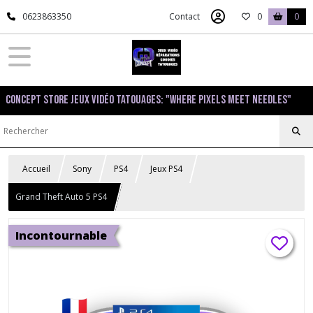
0623863350
Contact
0
0
Concept Store Jeux Vidéo Tatouages: "Where pixels meet needles"
Accueil
Sony
PS4
Jeux PS4
Grand Theft Auto 5 PS4
Incontournable