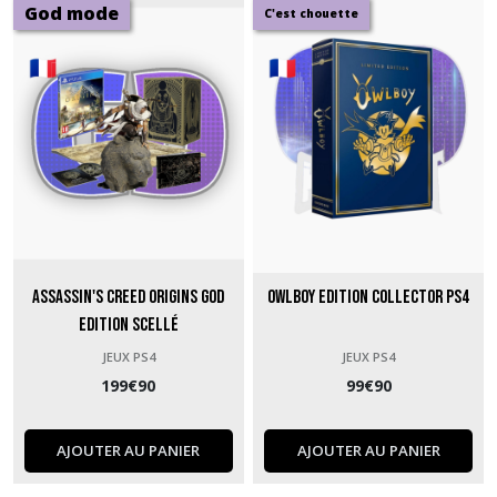
God mode
C'est chouette
Assassin's Creed Origins God
Owlboy Edition Collector PS4
Edition Scellé
JEUX PS4
JEUX PS4
199
€
90
99
€
90
AJOUTER AU PANIER
AJOUTER AU PANIER