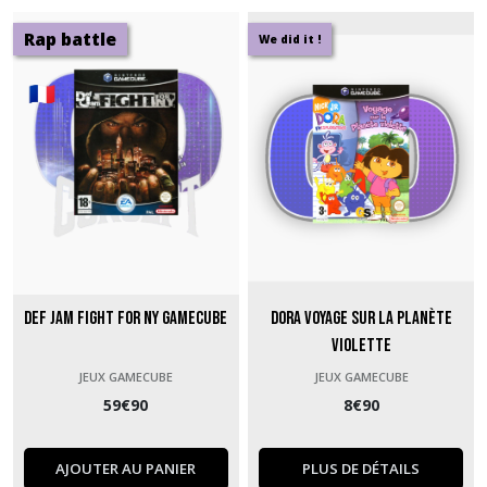
Rap battle
We did it !
Def Jam Fight for NY GameCube
Dora Voyage sur la Planète
Violette
JEUX GAMECUBE
JEUX GAMECUBE
59
€
90
8
€
90
AJOUTER AU PANIER
PLUS DE DÉTAILS