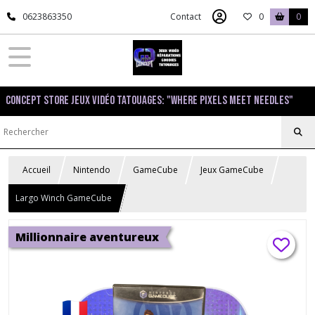
0623863350
Contact
0
0
Concept Store Jeux Vidéo Tatouages: "Where pixels meet needles"
Accueil
Nintendo
GameCube
Jeux GameCube
Largo Winch GameCube
Millionnaire aventureux