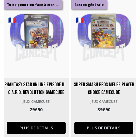
Tu ne peux rien face à mon deck
Baston générale
Phantasy Star Online Episode III :
Super Smash Bros Melee Player
C.A.R.D. Revolution GameCube
Choice GameCube
JEUX GAMECUBE
JEUX GAMECUBE
29
€
90
39
€
90
PLUS DE DÉTAILS
PLUS DE DÉTAILS