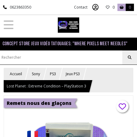
0623863350
Contact
0
0
Concept Store Jeux Vidéo Tatouages: "Where pixels meet needles"
Accueil
Sony
PS3
Jeux PS3
Lost Planet : Extreme Condition – PlayStation 3
Remets nous des glaçons