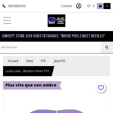
0623863350
Contact
0
0
Concept Store Jeux Vidéo Tatouages: "Where pixels meet needles"
Accueil
Sony
PS1
Jeux PS1
Lucky Luke : Western Fever PS1
Plus vite que son ombre