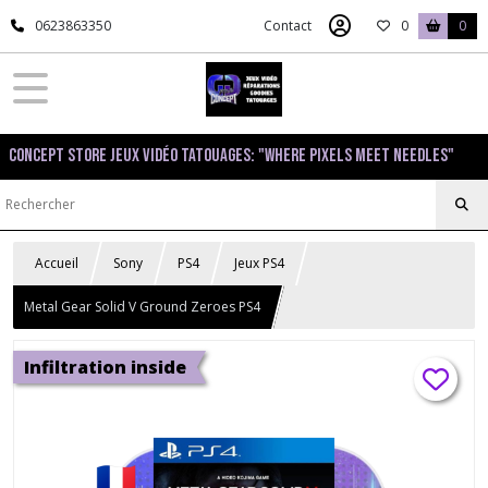
0623863350
Contact
0
0
Concept Store Jeux Vidéo Tatouages: "Where pixels meet needles"
Accueil
Sony
PS4
Jeux PS4
Metal Gear Solid V Ground Zeroes PS4
Infiltration inside