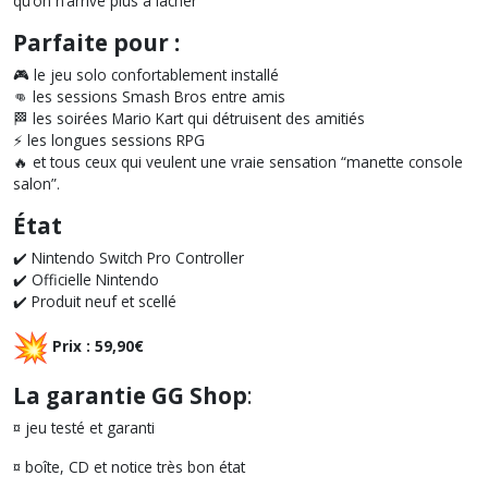
qu’on n’arrive plus à lâcher
Parfaite pour :
🎮 le jeu solo confortablement installé
👊 les sessions Smash Bros entre amis
🏁 les soirées Mario Kart qui détruisent des amitiés
⚡ les longues sessions RPG
🔥 et tous ceux qui veulent une vraie sensation “manette console
salon”.
État
✔️ Nintendo Switch Pro Controller
✔️ Officielle Nintendo
✔️ Produit neuf et scellé
Prix : 59,90€
La garantie GG Shop
:
¤ jeu testé et garanti
¤ boîte, CD et notice très bon état