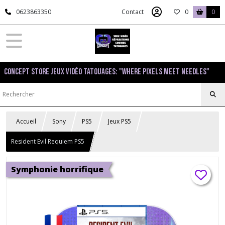
0623863350
Contact
0
0
Concept Store Jeux Vidéo Tatouages: "Where pixels meet needles"
Accueil
Sony
PS5
Jeux PS5
Resident Evil Requiem PS5
Symphonie horrifique