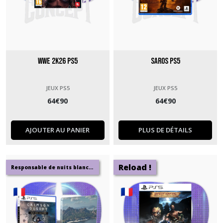
WWE 2k26 PS5
Saros PS5
JEUX PS5
JEUX PS5
64
€
90
64
€
90
AJOUTER AU PANIER
PLUS DE DÉTAILS
Reload !
Responsable de nuits blanches