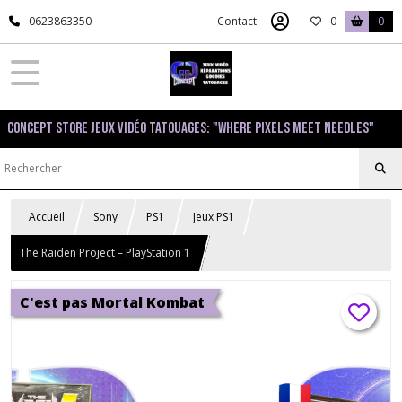
0623863350
Contact
0
0
Concept Store Jeux Vidéo Tatouages: "Where pixels meet needles"
Accueil
Sony
PS1
Jeux PS1
The Raiden Project – PlayStation 1
C'est pas Mortal Kombat