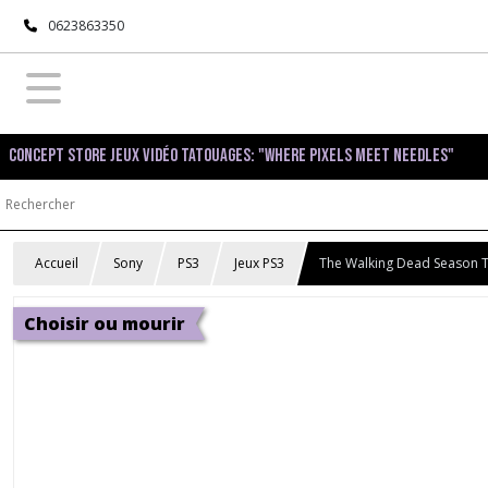
0623863350
Concept Store Jeux Vidéo Tatouages: "Where pixels meet needles"
Accueil
Sony
PS3
Jeux PS3
The Walking Dead Season 
Choisir ou mourir