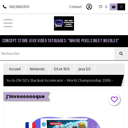
0623863350
Contact
0
0
Concept Store Jeux Vidéo Tatouages: "Where pixels meet needles"
Accueil
Nintendo
DS et 3DS
Jeux DS
Yu-Gi-Oh! 5D’s Stardust Accelerator – World Championship 2009 –
Nintendo DS
J'invooooooque