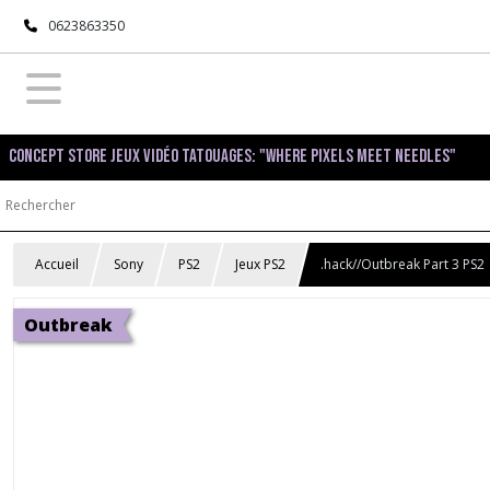
0623863350
Concept Store Jeux Vidéo Tatouages: "Where pixels meet needles"
Accueil
Sony
PS2
Jeux PS2
.hack//Outbreak Part 3 PS2
Outbreak