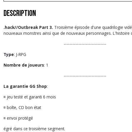
Description
.hack//Outbreak Part 3.
Troisième épisode d'une quadrilogie vidéol
nouveaux monstres ainsi que de nouveaux personnages. L'histoire de 
-----------------------------
Type
: J-RPG
Nombre de joueurs
: 1
-----------------------------
La garantie GG Shop
:
¤ jeu testé et garanti 6 mois
¤ boîte, CD bon état
¤ envoi protégé
égré dans ce troisième segment.