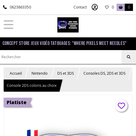
0623863350
Contact
0
0
Concept Store Jeux Vidéo Tatouages: "Where pixels meet needles"
Accueil
Nintendo
DS et 3DS
Consoles DS, 2DS et 3DS
Console 2DS coloris au choix
Platiste