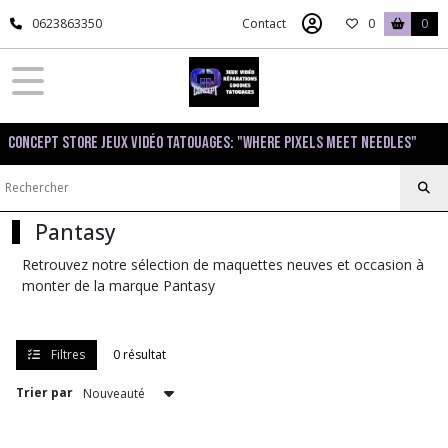
Fermer
0623863350
Contact
0
0
FILTRES
Tous
Concept Store Jeux Vidéo Tatouages: "Where pixels meet needles"
les
produits
Figurines
Pantasy
Figurines
Retrouvez notre sélection de maquettes neuves et occasion à
articulées
(5)
monter de la marque Pantasy
Figurines
Filtres
0 résultat
Banpresto
(13)
Trier par
Funko