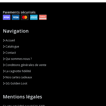
Pop
(9)
Paiements sécurisés
Jouets
Rétro
(3)
Navigation
Accueil
Gunpla
Catalogue
&
maquettes
Contact
(15)
Qui sommes nous ?
Conditions générales de vente
Autres
La cagnotte fidélité
marques
Nos cartes cadeaux
(6)
GG Golden Loot
Mentions légales
Afficher
les