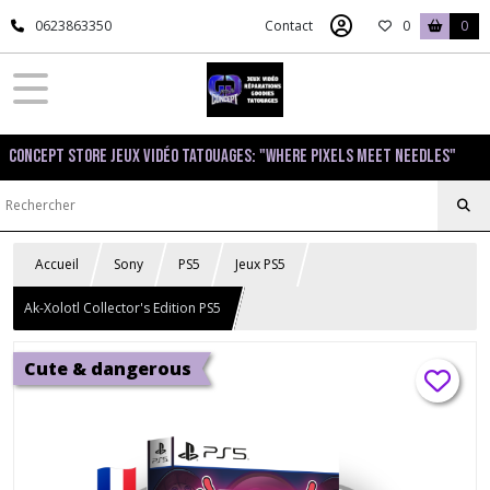
0623863350
Contact
0
0
Concept Store Jeux Vidéo Tatouages: "Where pixels meet needles"
Accueil
Sony
PS5
Jeux PS5
Ak-Xolotl Collector's Edition PS5
Cute & dangerous