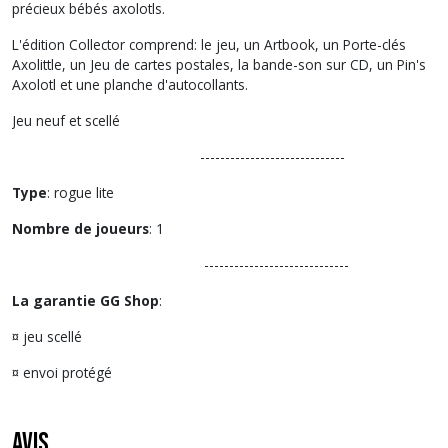
précieux bébés axolotls.
L'édition Collector comprend: le jeu, un Artbook, un Porte-clés
Axolittle, un Jeu de cartes postales, la bande-son sur CD, un Pin's
Axolotl et une planche d'autocollants.
Jeu neuf et scellé
-----------------------------
Type
: rogue lite
Nombre de joueurs
: 1
-----------------------------
La garantie GG Shop
:
¤ jeu scellé
¤ envoi protégé
Avis