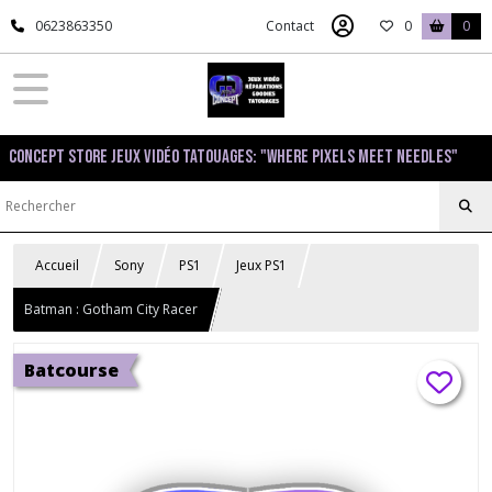
0623863350
Contact
0
0
Concept Store Jeux Vidéo Tatouages: "Where pixels meet needles"
Accueil
Sony
PS1
Jeux PS1
Batman : Gotham City Racer
Batcourse