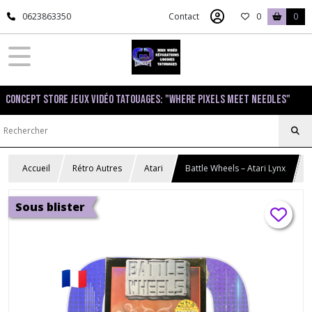
0623863350
Contact
0
0
Concept Store Jeux Vidéo Tatouages: "Where pixels meet needles"
Accueil
Rétro Autres
Atari
Battle Wheels – Atari Lynx
Sous blister