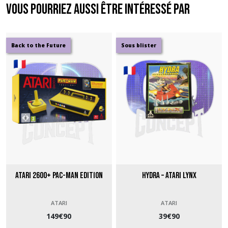
Vous pourriez aussi être intéressé par
Back to the Future
Sous blister
Atari 2600+ Pac-Man Edition
Hydra – Atari Lynx
ATARI
ATARI
149
€
90
39
€
90