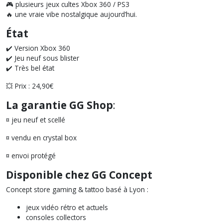
🎮 plusieurs jeux cultes Xbox 360 / PS3
🔥 une vraie vibe nostalgique aujourd’hui.
État
✔️ Version Xbox 360
✔️ Jeu neuf sous blister
✔️ Très bel état
💥 Prix : 24,90€
La garantie GG Shop
:
¤ jeu neuf et scellé
¤ vendu en crystal box
¤ envoi protégé
Disponible chez GG Concept
Concept store gaming & tattoo basé à Lyon :
jeux vidéo rétro et actuels
consoles collectors