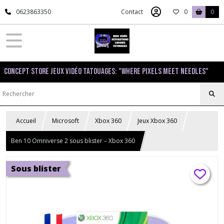
0623863350
Contact
0
0
Concept Store Jeux Vidéo Tatouages: "Where pixels meet needles"
Accueil
Microsoft
Xbox 360
Jeux Xbox 360
Ben 10 Omniverse 2 sous blister – Xbox 360
Sous blister