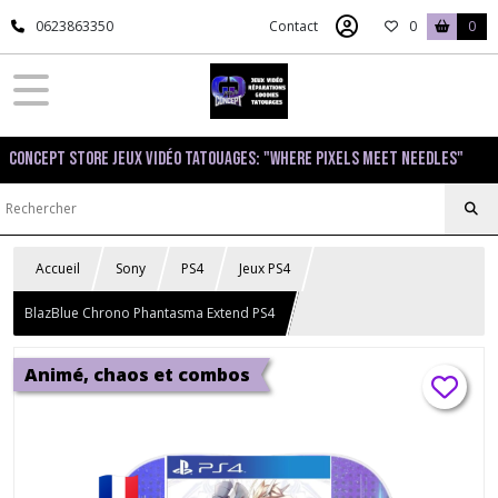
0623863350
Contact
0
0
Concept Store Jeux Vidéo Tatouages: "Where pixels meet needles"
Accueil
Sony
PS4
Jeux PS4
BlazBlue Chrono Phantasma Extend PS4
Animé, chaos et combos