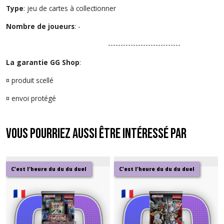
Type
: jeu de cartes à collectionner
Nombre de joueurs
: -
-----------------------------
La garantie GG Shop
:
¤ produit scellé
¤ envoi protégé
Vous pourriez aussi être intéressé par
C'est l'heure du du du duel
C'est l'heure du du du duel