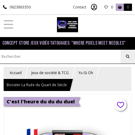
0623863350
Contact
0
0
Concept Store Jeux Vidéo Tatouages: "Where pixels meet needles"
Accueil
Jeux de société & TCG
Yu Gi Oh
Booster La Ruée du Quart de Siècle
C'est l'heure du du du duel