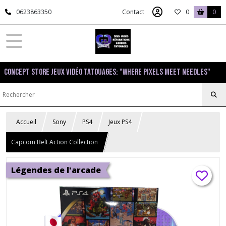
0623863350
Contact
0
0
Concept Store Jeux Vidéo Tatouages: "Where pixels meet needles"
Accueil
Sony
PS4
Jeux PS4
Capcom Belt Action Collection
Légendes de l'arcade