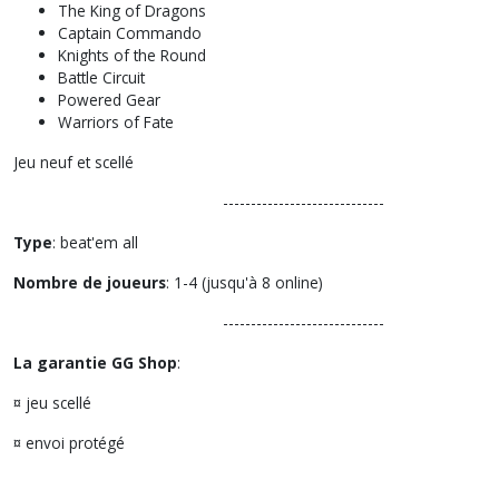
The King of Dragons
Captain Commando
Knights of the Round
Battle Circuit
Powered Gear
Warriors of Fate
Jeu neuf et scellé
-----------------------------
Type
: beat'em all
Nombre de joueurs
: 1-4 (jusqu'à 8 online)
-----------------------------
La garantie GG Shop
:
¤ jeu scellé
¤ envoi protégé