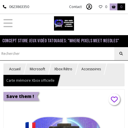
0623863350
Contact
0
0
Concept Store Jeux Vidéo Tatouages: "Where pixels meet needles"
Accueil
Microsoft
Xbox Rétro
Accessoires
Carte mémoire Xbox officielle
Save them !