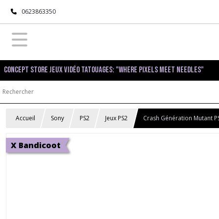
0623863350
Concept Store Jeux Vidéo Tatouages: "Where pixels meet needles"
Accueil
Sony
PS2
Jeux PS2
Crash Génération Mutant P
X Bandicoot