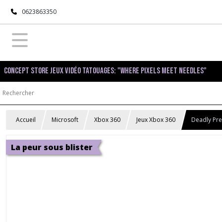
0623863350
Concept Store Jeux Vidéo Tatouages: "Where pixels meet needles"
Accueil
Microsoft
Xbox 360
Jeux Xbox 360
Deadly Pre
La peur sous blister