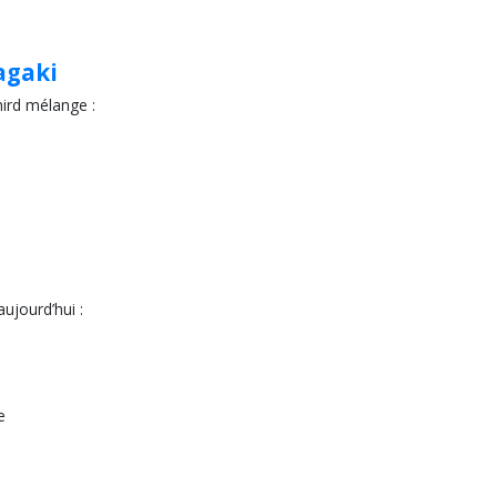
agaki
hird mélange :
aujourd’hui :
e