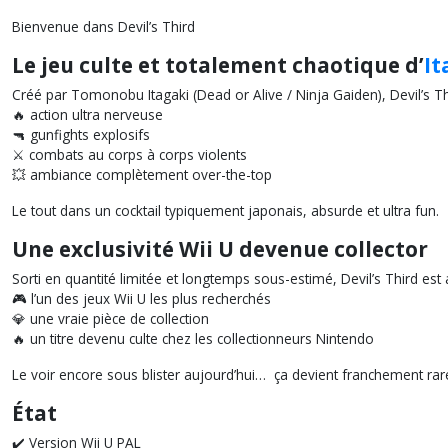
Bienvenue dans Devil’s Third
Le jeu culte et totalement chaotique d’
It
Créé par Tomonobu Itagaki (Dead or Alive / Ninja Gaiden), Devil’s T
🔥 action ultra nerveuse
🔫 gunfights explosifs
⚔️ combats au corps à corps violents
💥 ambiance complètement over-the-top
Le tout dans un cocktail typiquement japonais, absurde et ultra fun.
Une exclusivité Wii U devenue collector
Sorti en quantité limitée et longtemps sous-estimé, Devil’s Third est 
🎮 l’un des jeux Wii U les plus recherchés
💎 une vraie pièce de collection
🔥 un titre devenu culte chez les collectionneurs Nintendo
Le voir encore sous blister aujourd’hui… ça devient franchement rar
État
✔️ Version Wii U PAL