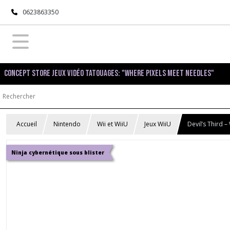
0623863350
Concept Store Jeux Vidéo Tatouages: "Where pixels meet needles"
Accueil
Nintendo
Wii et WiiU
Jeux WiiU
Devil’s Third –
Ninja cybernétique sous blister