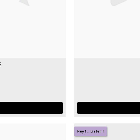
e
Hey ! ... Listen !