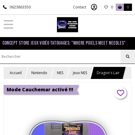
0623863350
Contact
0
0
Concept Store Jeux Vidéo Tatouages: "Where pixels meet needles"
Accueil
Nintendo
NES
Jeux NES
Dragon's Lair
Mode Cauchemar activé !!!