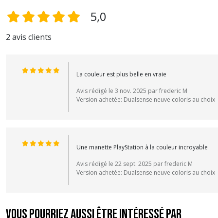
5,0
2 avis clients
La couleur est plus belle en vraie
Avis rédigé le 3 nov. 2025 par frederic M
Version achetée: Dualsense neuve coloris au choix 
Une manette PlayStation à la couleur incroyable
Avis rédigé le 22 sept. 2025 par frederic M
Version achetée: Dualsense neuve coloris au choix
Vous pourriez aussi être intéressé par