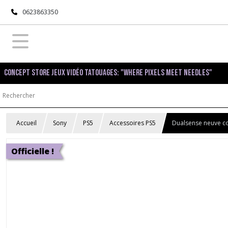
0623863350
Concept Store Jeux Vidéo Tatouages: "Where pixels meet needles"
Accueil
Sony
PS5
Accessoires PS5
Dualsense neuve co
Officielle !