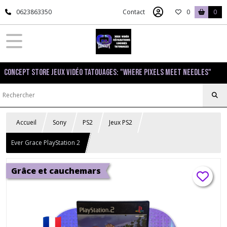
0623863350
Contact
0
0
Concept Store Jeux Vidéo Tatouages: "Where pixels meet needles"
Accueil
Sony
PS2
Jeux PS2
Ever Grace PlayStation 2
Grâce et cauchemars