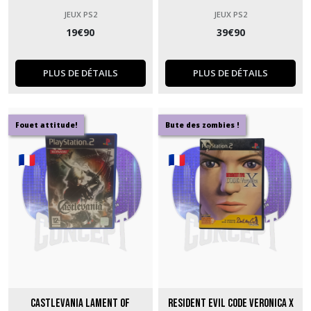
JEUX PS2
JEUX PS2
19
€
90
39
€
90
PLUS DE DÉTAILS
PLUS DE DÉTAILS
Fouet attitude!
Bute des zombies !
Castlevania Lament of
Resident Evil Code Veronica X