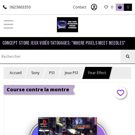
0623863350
Contact
0
0
Concept Store Jeux Vidéo Tatouages: "Where pixels meet needles"
Accueil
Sony
PS1
Jeux PS1
Fear Effect
Course contre la montre