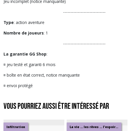
Jeu incomplet (notice manquante)
-----------------------------
Type
: action aventure
Nombre de joueurs
: 1
-----------------------------
La garantie GG Shop
:
¤ jeu testé et garanti 6 mois
¤ boîte en état correct, notice manquante
¤ envoi protégé
Vous pourriez aussi être intéressé par
Infiltration
La vie ... les rêves ... l'espoir ..."