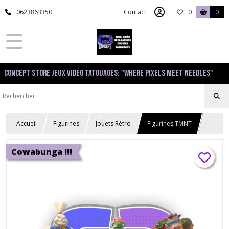
0623863350
Contact
0
0
Concept Store Jeux Vidéo Tatouages: "Where pixels meet needles"
Accueil
Figurines
Jouets Rétro
Figurines TMNT
Cowabunga !!!