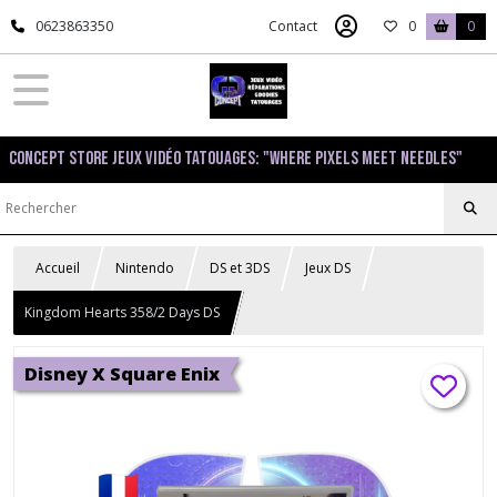
0623863350
Contact
0
0
Concept Store Jeux Vidéo Tatouages: "Where pixels meet needles"
Accueil
Nintendo
DS et 3DS
Jeux DS
Kingdom Hearts 358/2 Days DS
Disney X Square Enix