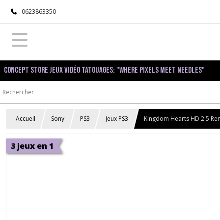
0623863350
Concept Store Jeux Vidéo Tatouages: "Where pixels meet needles"
Accueil
Sony
PS3
Jeux PS3
Kingdom Hearts HD 2.5 Remi
3 jeux en 1